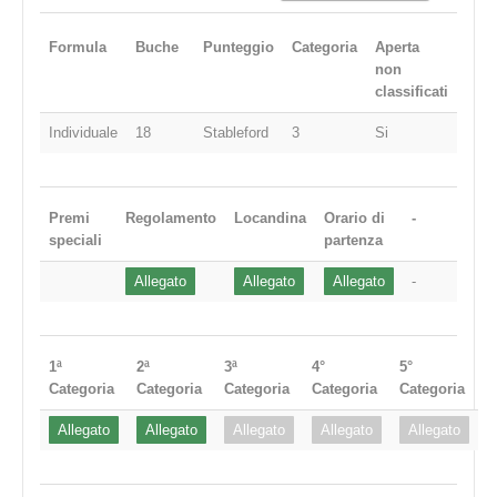
Formula
Buche
Punteggio
Categoria
Aperta
non
classificati
Individuale
18
Stableford
3
Si
Premi
Regolamento
Locandina
Orario di
-
speciali
partenza
Allegato
Allegato
Allegato
-
1ª
2ª
3ª
4°
5°
Categoria
Categoria
Categoria
Categoria
Categoria
Allegato
Allegato
Allegato
Allegato
Allegato