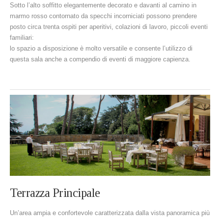
Sotto l’alto soffitto elegantemente decorato e davanti al camino in
marmo rosso contornato da specchi incorniciati possono prendere
posto circa trenta ospiti per aperitivi, colazioni di lavoro, piccoli eventi
familiari:
lo spazio a disposizione è molto versatile e consente l’utilizzo di
questa sala anche a compendio di eventi di maggiore capienza.
Terrazza Principale
Un’area ampia e confortevole caratterizzata dalla vista panoramica più